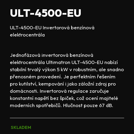
hodnocení
P
produktu
ULT-4500-EU
O
je
R
0,0
U
ULT-4500-EU Invertorová benzínová
z
Č
elektrocentrála
5
U
hvězdiček.
J
E
Jednofázová invertorová benzínová
M
elektrocentrála Ultimatron ULT-4500-EU nabízí
E
stabilní trvalý výkon 5 kW v robustním, ale snadno
přenosném provedení. Je perfektním řešením
pro kutilství, kempování i jako záložní zdroj pro
domácnosti. Invertorová regulace zaručuje
konstantní napětí bez špiček, což ocení majitelé
moderních spotřebičů. Hlučnost pouze 67 dB.
SKLADEM