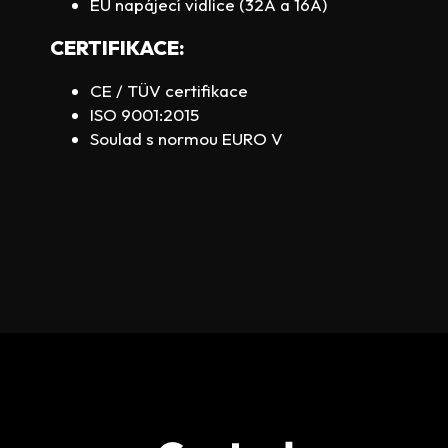
EU napájecí vidlice (32A a 16A)
CERTIFIKACE:
CE / TÜV certifikace
ISO 9001:2015
Soulad s normou EURO V
Z
Á
P