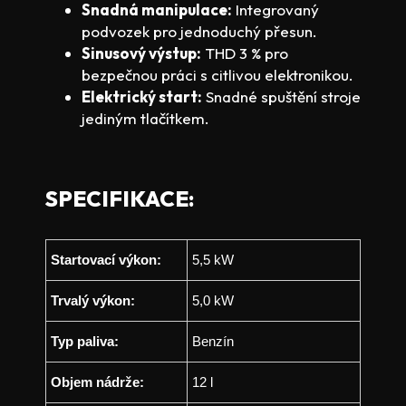
Snadná manipulace:
Integrovaný
podvozek pro jednoduchý přesun.
Sinusový výstup:
THD 3 % pro
bezpečnou práci s citlivou elektronikou.
Elektrický start:
Snadné spuštění stroje
jediným tlačítkem.
SPECIFIKACE:
Startovací výkon:
5,5 kW
Trvalý výkon:
5,0 kW
Typ paliva:
Benzín
Objem nádrže:
12 l