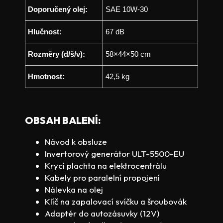
Doporučený olej:
SAE 10W-30
Hlučnost:
67 dB
Rozměry (d/š/v):
58×44×50 cm
Hmotnost:
42,5 kg
OBSAH BALENÍ:
Návod k obsluze
Invertorový generátor ULT-5500-EU
Krycí plachta na elektrocentrálu
Kabely pro paralelní propojení
Nálevka na olej
Klíč na zapalovací svíčku a šroubovák
Adaptér do autozásuvky (12V)