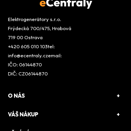
A
T
Elektrogenerátory s.r.o.
Í
Frýdecká 700/475, Hrabová
719 00 Ostrava
+420 605 010 103
tel:
info@ecentraly.cz
email:
IČO: 06144870
DIČ: CZ06144870
O NÁS
VÁŠ NÁKUP